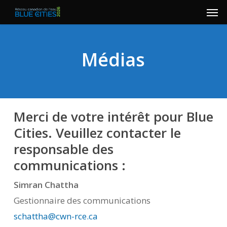
Men
Skip
to
main
Médias
content
Merci de votre intérêt pour Blue
Cities. Veuillez contacter le
responsable des
communications :
Simran Chattha
Gestionnaire des communications
schattha@cwn-rce.ca